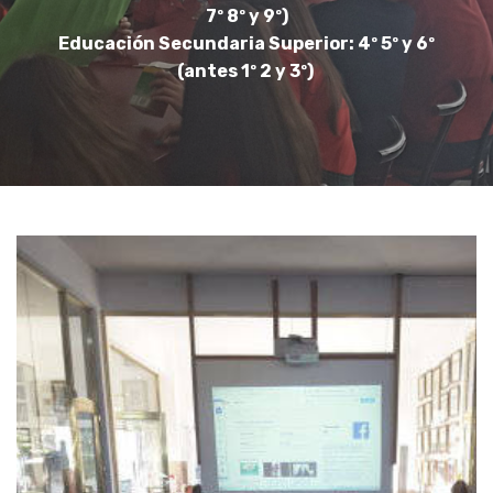
7º 8º y 9º)
Educación Secundaria Superior: 4º 5º y 6º
(antes 1º 2 y 3º)